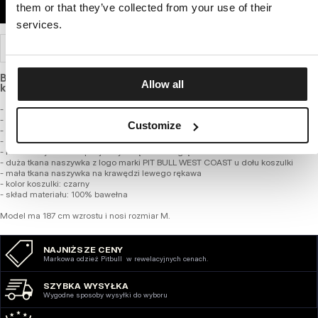
them or that they’ve collected from your use of their
DODAJ DO KOSZYKA
services.
WYSYŁKA I ZWROTY
Bawełniany T-shirt o standardowej grubości i regularnym
Allow all
kroju.
- klasyczny regularny fason z okrągłym dekoltem
- T-shirt wykonany z najwyższej jakości bawełny o gramaturze 190 g/m2
Customize
- miękka lamówka od wewnętrznej strony kołnierza chroniąca przed otarciami
- duży nadruk na plecach oraz mały nadruk na piersi
- nadruki wykonane specjalistyczną technologią sitodruku
- duża tkana naszywka z logo marki PIT BULL WEST COAST u dołu koszulki
- mała tkana naszywka na krawędzi lewego rękawa
- kolor koszulki: czarny
- skład materiału: 100% bawełna
Model ma 187 cm wzrostu i nosi rozmiar M.
NAJNIŻSZE CENY
Markowa odzież Pitbull w rewelacyjnych cenach.
SZYBKA WYSYŁKA
Wygodne sposoby wysyłki do wyboru