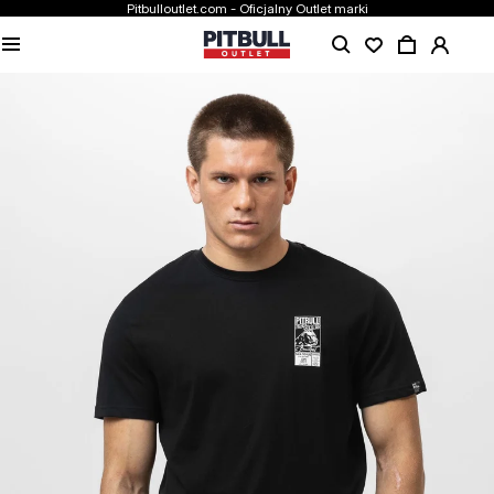
Pitbulloutlet.com - Oficjalny Outlet marki