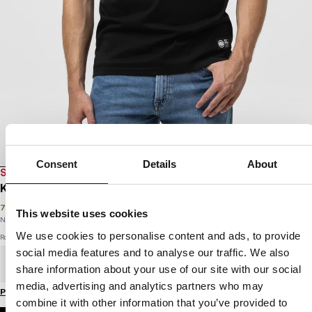
Consent
Details
About
SALE
KOSZULKA MASTERS OF BJJ
79
PLN
119
PLN
This website uses cookies
Najniższa cena w okresie ostatnich 30 dni:
79
PLN
We use cookies to personalise content and ads, to provide
Rozmiar
social media features and to analyse our traffic. We also
S
M
L
XL
XXL
3XL
share information about your use of our site with our social
media, advertising and analytics partners who may
Przewodnik po rozmiarach
combine it with other information that you’ve provided to