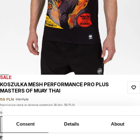
SALE
KOSZULKA MESH PERFORMANCE PRO PLUS
MASTERS OF MUAY THAI
59
PLN
119
PLN
Najniższa cena w okresie ostatnich 30 dni:
59
PLN
Rozmiar
Consent
Details
About
S
M
L
XL
XXL
3XL
Przewodnik po rozmiarach