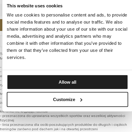
This website uses cookies
We use cookies to personalise content and ads, to provide
social media features and to analyse our traffic. We also
POWIADOM MNIE O DOSTĘPNOŚCI
share information about your use of our site with our social
media, advertising and analytics partners who may
WYSYŁKA I ZWROTY
combine it with other information that you’ve provided to
them or that they’ve collected from your use of their
Techniczna męska koszulka sportowa – Mesh Performance Pro plus Masters Of
services.
Muay Thai
- wygodny luźniejszy fason
- wykonana z najwyższej jakości włókien poliamidowych z dodatkiem
elastycznej przędzy
- znacznie szlachetniejsza mieszanka tkaniny niż powszechnie występujące na
Allow all
rynku
- termo aktywna i oddychająca dzięki czemu doskonale odprowadza ciepło z
twojej skóry, powodując uczucie przyjemnego chłodu
- szybkoschnący materiał pomaga utrzymać higienę i nie powoduję przykrego
Customize
zapachu
- tkanina z systemem 4-way stretch dzięki czemu rozciąga się w każdym
kierunku nie krępując ruchów
- przeznaczona do uprawiania wszystkich sportów oraz wszelkiej aktywności
fizycznej
- linia przeznaczona dla osób poszukujących produktów do długich i ciężkich
treningów zarówno pod dachem jak i na otwartej przestrzeni