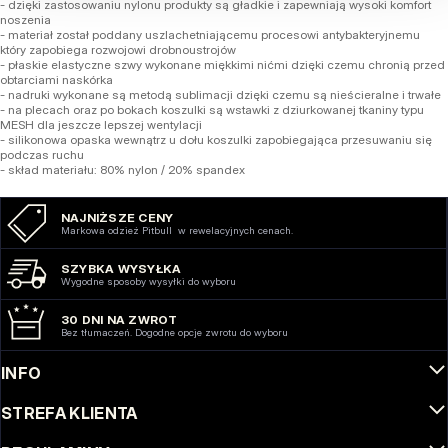
- dzięki zastosowaniu nylonu produkty są gładkie i zapewniają wysoki komfort
noszenia
- materiał został poddany uszlachetniającemu procesowi antybakteryjnemu
który zapobiega rozwojowi drobnoustrojów
- płaskie elastyczne szwy wykonane miękkimi nićmi dzięki czemu chronią przed
obtarciami naskórka
- nadruki wykonane są metodą sublimacji dzięki czemu są nieścieralne i trwałe
- na plecach oraz po bokach koszulki są wstawki z dziurkowanej tkaniny typu
MESH dla jeszcze lepszej wentylacji
- silikonowa opaska wewnątrz u dołu koszulki zapobiegająca przesuwaniu się
podczas ruchu
- skład materiału: 80% nylon / 20% spandex
NAJNIŻSZE CENY
Markowa odzież Pitbull w rewelacyjnych cenach.
SZYBKA WYSYŁKA
Wygodne sposoby wysyłki do wyboru
30 DNI NA ZWROT
Bez tłumaczeń. Dogodne opcje zwrotu do wyboru
INFO
STREFA KLIENTA