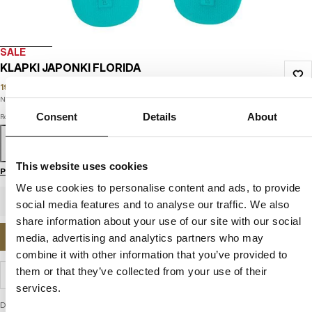
SALE
KLAPKI JAPONKI FLORIDA
19
PLN
59
PLN
Najniższa cena w okresie ostatnich 30 dni:
19
PLN
Consent
Details
About
Rozmiar
37
38
39
40
41
This website uses cookies
Przewodnik po rozmiarach
We use cookies to personalise content and ads, to provide
social media features and to analyse our traffic. We also
share information about your use of our site with our social
POWIADOM MNIE O DOSTĘPNOŚCI
media, advertising and analytics partners who may
combine it with other information that you’ve provided to
them or that they’ve collected from your use of their
WYSYŁKA I ZWROTY
services.
Damskie klapki japonki z najnowszej kolekcji firmy PIT BULL WEST COAST –