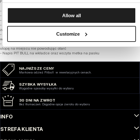
Florida
- Uniwersalny codzienny fason
Allow all
- Wykonane z wysokiej jakości materiałów z dbałością o detale
- Łatwe w utrzymaniu w czystości i stosowaniu pielęgnacji
- Profilowana, wygodna miękka wkładka z materiałów syntetycznych
zapewniająca wygodę noszenia, lekkość oraz dobrą amortyzację
Customize
- Bieżnikowana podeszwa zewnętrzna z octanu etylenowo-winylowego zapewnia
wysoką przyczepność i trwałość
- Szerokie paski z miękkim wykończeniem i przeszyciami które pewnie otrzymują
stopę na miejscu nie powodując otarć
- Napis PIT BULL na wkładce oraz wszyta metka na pasku
NAJNIŻSZE CENY
Markowa odzież Pitbull w rewelacyjnych cenach.
SZYBKA WYSYŁKA
Wygodne sposoby wysyłki do wyboru
30 DNI NA ZWROT
Bez tłumaczeń. Dogodne opcje zwrotu do wyboru
INFO
STREFA KLIENTA