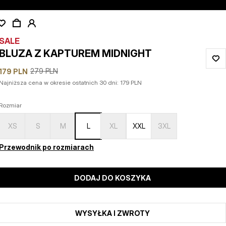
SALE
BLUZA Z KAPTUREM MIDNIGHT
279
PLN
179
PLN
Najniższa cena w okresie ostatnich 30 dni:
179
PLN
Rozmiar
XS
S
M
L
XL
XXL
3XL
Przewodnik po rozmiarach
DODAJ DO KOSZYKA
WYSYŁKA I ZWROTY