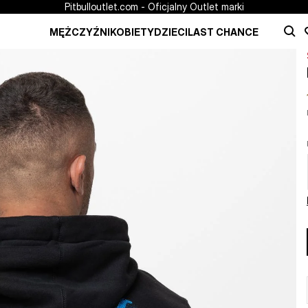
Pitbulloutlet.com - Oficjalny Outlet marki
MĘŻCZYŹNI
KOBIETY
DZIECI
LAST CHANCE