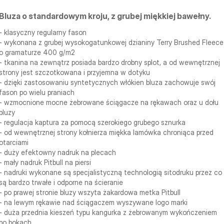
Bluza o standardowym kroju, z grubej miękkiej bawełny.
- klasyczny regularny fason
- wykonana z grubej wysokogatunkowej dzianiny Terry Brushed Fleece
o gramaturze 400 g/m2
- tkanina na zewnątrz posiada bardzo drobny splot, a od wewnętrznej
strony jest szczotkowana i przyjemna w dotyku
- dzięki zastosowaniu syntetycznych włókien bluza zachowuje swój
fason po wielu praniach
- wzmocnione mocne żebrowane ściągacze na rękawach oraz u dołu
bluzy
- regulacja kaptura za pomocą szerokiego grubego sznurka
- od wewnętrznej strony kołnierza miękka lamówka chroniąca przed
otarciami
- duży efektowny nadruk na plecach
- mały nadruk Pitbull na piersi
- nadruki wykonane są specjalistyczną technologią sitodruku przez co
są bardzo trwałe i odporne na ścieranie
- po prawej stronie bluzy wszyta żakardowa metka Pitbull
- na lewym rękawie nad ściągaczem wyszywane logo marki
- duża przednia kieszeń typu kangurka z żebrowanym wykończeniem
po bokach