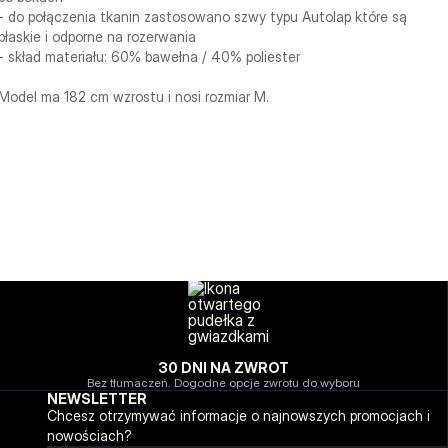
- do połączenia tkanin zastosowano szwy typu Autolap które są
płaskie i odporne na rozerwania
- skład materiału: 60% bawełna / 40% poliester
Model ma 182 cm wzrostu i nosi rozmiar M.
30 DNI NA ZWROT
Bez tłumaczeń. Dogodne opcje zwrotu do wyboru
NEWSLETTER
Chcesz otrzymywać informacje o najnowszych promocjach i
nowościach?