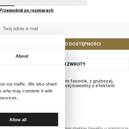
Przewodnik po rozmiarach
POWIADOM MNIE O DOSTĘPNOŚCI
About
WYSYŁKA I ZWROTY
Bluza o wygodnym, luźniejszym fasonie, z grubszej,
se our traffic. We also share
elastycznej, wysokogatunkowej bawełny z efektem
sprania.
ers who may combine it with
 services.
Bluza męska z kapturem – BITE ME
SERIA WASHED
Allow all
- wygodny regularny fason
- bluza wykonana z wysokogatunkowej miękkiej bawełny o gramaturze