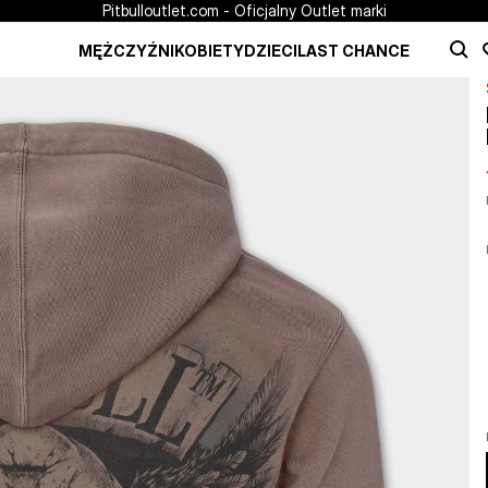
Pitbulloutlet.com - Oficjalny Outlet marki
MĘŻCZYŹNI
KOBIETY
DZIECI
LAST CHANCE