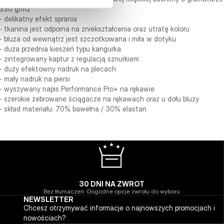
330 g/m2
- delikatny efekt sprania
- tkanina jest odporna na zniekształcenia oraz utratę koloru
- bluza od wewnątrz jest szczotkowana i miła w dotyku
- duża przednia kieszeń typu kangurka
- zintegrowany kaptur z regulacją sznurkiem
- duży efektowny nadruk na plecach
- mały nadruk na piersi
- wyszywany napis Performance Pro+ na rękawie
- szerokie żebrowane ściągacze na rękawach oraz u dołu bluzy
- skład materiału: 70% bawełna / 30% elastan
30 DNI NA ZWROT
Bez tłumaczeń. Dogodne opcje zwrotu do wyboru
NEWSLETTER
Chcesz otrzymywać informacje o najnowszych promocjach i
nowościach?