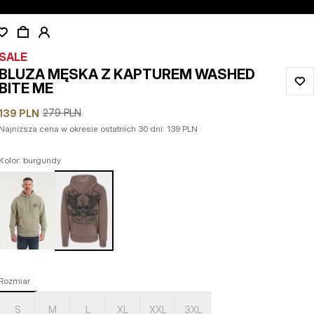
SALE
BLUZA MĘSKA Z KAPTUREM WASHED
BITE ME
279
PLN
139
PLN
Najniższa cena w okresie ostatnich 30 dni:
139
PLN
Kolor: burgundy
Rozmiar
S
M
L
XL
XXL
3XL