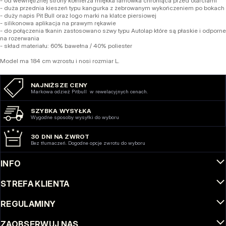
- od wewnętrznej strony kołnierza miękka lamówka chroniąca przed otarciami
- duża przednia kieszeń typu kangurka z żebrowanym wykończeniem po bokach
- duży napis Pit Bull oraz logo marki na klatce piersiowej
- silikonowa aplikacja na prawym rękawie
- do połączenia tkanin zastosowano szwy typu Autolap które są płaskie i odporne
na rozerwania
- skład materiału: 60% bawełna / 40% poliester
Model ma 184 cm wzrostu i nosi rozmiar L.
NAJNIŻSZE CENY
Markowa odzież Pitbull w rewelacyjnych cenach.
SZYBKA WYSYŁKA
Wygodne sposoby wysyłki do wyboru
30 DNI NA ZWROT
Bez tłumaczeń. Dogodne opcje zwrotu do wyboru
INFO
STREFA KLIENTA
REGULAMINY
ZAOBSERWUJ NAS