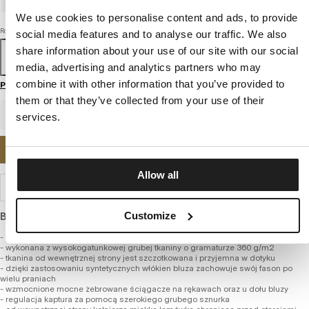
We use cookies to personalise content and ads, to provide
Rozmiar
social media features and to analyse our traffic. We also
share information about your use of our site with our social
S
M
L
XL
XXL
3XL
media, advertising and analytics partners who may
combine it with other information that you’ve provided to
Przewodnik po rozmiarach
them or that they’ve collected from your use of their
services.
POWIADOM MNIE O DOSTĘPNOŚCI
Allow all
WYSYŁKA I ZWROTY
Customize
Bluza o standardowym kroju, z grubej miękkiej bawełny.
- klasyczny regularny fason
- wykonana z wysokogatunkowej grubej tkaniny o gramaturze 360 g/m2
- tkanina od wewnętrznej strony jest szczotkowana i przyjemna w dotyku
- dzięki zastosowaniu syntetycznych włókien bluza zachowuje swój fason po
wielu praniach
- wzmocnione mocne żebrowane ściągacze na rękawach oraz u dołu bluzy
- regulacja kaptura za pomocą szerokiego grubego sznurka