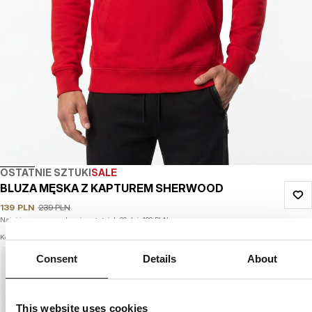
OSTATNIE SZTUKI
SALE
BLUZA MĘSKA Z KAPTUREM SHERWOOD
139
PLN
239
PLN
Najniższa cena w okresie ostatnich 30 dni:
139
PLN
Kolor: red
Consent
Details
About
This website uses cookies