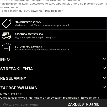
- do połączenia tkanin zastosowano szwy typu Autolap które są płaskie i odporne
na rozerwania
- skład materiału: 60% bawełna / 40% poliester
NAJNIŻSZE CENY
Markowa odzież Pitbull w rewelacyjnych cenach.
SZYBKA WYSYŁKA
Wygodne sposoby wysyłki do wyboru
30 DNI NA ZWROT
Bez tłumaczeń. Dogodne opcje zwrotu do wyboru
INFO
STREFA KLIENTA
REGULAMINY
ZAOBSERWUJ NAS
NEWSLETTER
Chcesz otrzymywać informacje o najnowszych promocjach i nowościach?
Email address
ZAREJESTRUJ SIĘ