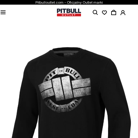
Pitbulloutlet.com - Oficjalny Outlet marki