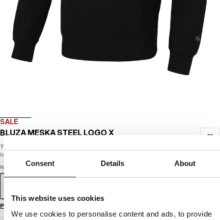
SALE
BLUZA MĘSKA STEEL LOGO X
119
PLN
259
PLN
Najniższa cena w okresie ostatnich 30 dni:
119
PLN
Consent
Details
About
Rozmiar
S
M
L
XL
XXL
3XL
This website uses cookies
Przewodnik po rozmiarach
We use cookies to personalise content and ads, to provide