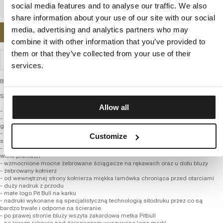
social media features and to analyse our traffic. We also
share information about your use of our site with our social
media, advertising and analytics partners who may
POWIADOM MNIE O DOSTĘPNOŚCI
combine it with other information that you’ve provided to
them or that they’ve collected from your use of their
WYSYŁKA I ZWROTY
services.
Bluza męska z kolekcji firmy PITBULL – Steel Logo X
SERIA REGULAR
Allow all
- klasyczny regularny fason typu crewneck z okrągłym dekoltem
- wykonana z grubej wysokogatunkowej dzianiny Terry Brushed Fleece o
gramaturze 400 g/m2
- tkanina na zewnątrz posiada bardzo drobny splot, a od wewnętrznej strony jest
Customize
szczotkowana i przyjemna w dotyku
- dzięki zastosowaniu syntetycznych włókien bluza zachowuje swój fason po
wielu praniach
- wzmocnione mocne żebrowane ściągacze na rękawach oraz u dołu bluzy
- żebrowany kołnierz
- od wewnętrznej strony kołnierza miękka lamówka chroniąca przed otarciami
- duży nadruk z przodu
- małe logo Pit Bull na karku
- nadruki wykonane są specjalistyczną technologią sitodruku przez co są
bardzo trwałe i odporne na ścieranie
- po prawej stronie bluzy wszyta żakardowa metka Pitbull
- na lewym rękawie nad ściągaczem wyszywane logo marki