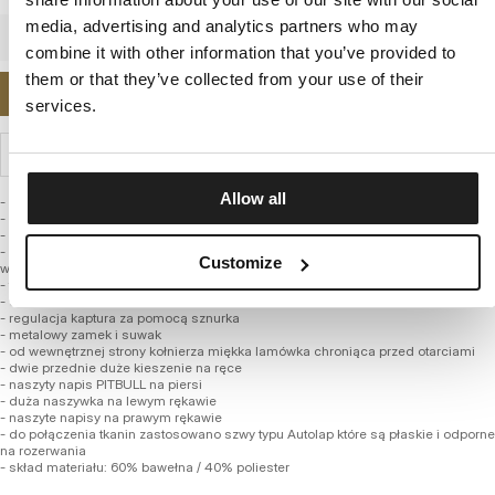
media, advertising and analytics partners who may
combine it with other information that you’ve provided to
them or that they’ve collected from your use of their
POWIADOM MNIE O DOSTĘPNOŚCI
services.
WYSYŁKA I ZWROTY
Allow all
- regularny wygodny fason
- bluza jest lekko wcięta w talii aby podkreślić kobiecą sylwetkę
- wykonana z wysokogatunkowej grubej tkaniny o gramaturze 360 g/m2
- dzięki zastosowaniu syntetycznych włókien bluza zachowuje swój fason po
Customize
wielu praniach
- tkanina od wewnętrznej strony jest szczotkowana i przyjemna w dotyku
- wzmocnione mocne żebrowane ściągacze na rękawach oraz u dołu bluzy
- regulacja kaptura za pomocą sznurka
- metalowy zamek i suwak
- od wewnętrznej strony kołnierza miękka lamówka chroniąca przed otarciami
- dwie przednie duże kieszenie na ręce
- naszyty napis PITBULL na piersi
- duża naszywka na lewym rękawie
- naszyte napisy na prawym rękawie
- do połączenia tkanin zastosowano szwy typu Autolap które są płaskie i odporne
na rozerwania
- skład materiału: 60% bawełna / 40% poliester