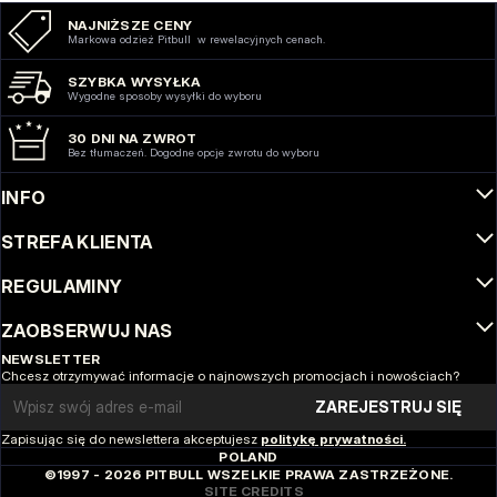
NAJNIŻSZE CENY
Markowa odzież Pitbull w rewelacyjnych cenach.
SZYBKA WYSYŁKA
Wygodne sposoby wysyłki do wyboru
30 DNI NA ZWROT
Bez tłumaczeń. Dogodne opcje zwrotu do wyboru
INFO
STREFA KLIENTA
REGULAMINY
ZAOBSERWUJ NAS
NEWSLETTER
Chcesz otrzymywać informacje o najnowszych promocjach i nowościach?
Email address
ZAREJESTRUJ SIĘ
Zapisując się do newslettera akceptujesz
politykę prywatności.
POLAND
©1997 - 2026 PITBULL WSZELKIE PRAWA ZASTRZEŻONE.
SITE CREDITS