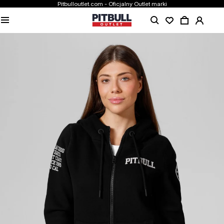
Pitbulloutlet.com - Oficjalny Outlet marki