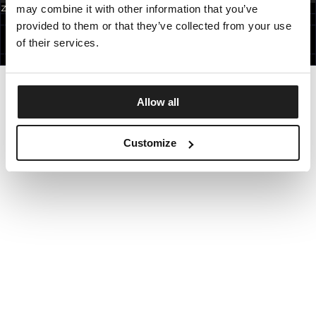
may combine it with other information that you’ve
Zapisując się do newslettera akceptujesz
politykę prywatności.
POLAND
provided to them or that they’ve collected from your use
©1997 - 2026 PITBULL WSZELKIE PRAWA ZASTRZEŻONE.
SITE CREDITS
of their services.
IDŹ DO GÓRY
Allow all
Customize