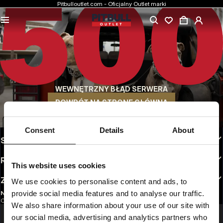
Pitbulloutlet.com - Oficjalny Outlet marki
NAJNIŻSZE CENY
Markowa odzież Pitbull w rewelacyjnych cenach.
SZYBKA WYSYŁKA
Wygodne sposoby wysyłki do wyboru
WEWNĘTRZNY BŁĄD SERWERA
30 DNI NA ZWROT
Bez tłumaczeń. Dogodne opcje zwrotu do wyboru
POWRÓT NA STRONĘ GŁÓWNĄ
INFO
Consent
Details
About
STREFA KLIENTA
REGULAMINY
This website uses cookies
ZAOBSERWUJ NAS
We use cookies to personalise content and ads, to
provide social media features and to analyse our traffic.
NEWSLETTER
Chcesz otrzymywać informacje o najnowszych promocjach i nowościach?
We also share information about your use of our site with
Email address
ZAREJESTRUJ SIĘ
our social media, advertising and analytics partners who