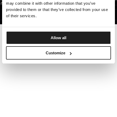
may combine it with other information that you’ve
Zapisując się do newslettera akceptujesz
politykę prywatności.
POLAND
provided to them or that they’ve collected from your use
©1997 - 2026 PITBULL WSZELKIE PRAWA ZASTRZEŻONE.
SITE CREDITS
of their services.
IDŹ DO GÓRY
Allow all
Customize