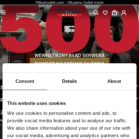
Pitbulloutlet.com - Oficjalny Outlet marki
NAJNIŻSZE CENY
Markowa odzież Pitbull w rewelacyjnych cenach.
SZYBKA WYSYŁKA
Wygodne sposoby wysyłki do wyboru
WEWNĘTRZNY BŁĄD SERWERA
30 DNI NA ZWROT
Bez tłumaczeń. Dogodne opcje zwrotu do wyboru
POWRÓT NA STRONĘ GŁÓWNĄ
INFO
Consent
Details
About
STREFA KLIENTA
REGULAMINY
This website uses cookies
ZAOBSERWUJ NAS
We use cookies to personalise content and ads, to
provide social media features and to analyse our traffic.
NEWSLETTER
Chcesz otrzymywać informacje o najnowszych promocjach i nowościach?
We also share information about your use of our site with
Email address
ZAREJESTRUJ SIĘ
our social media, advertising and analytics partners who