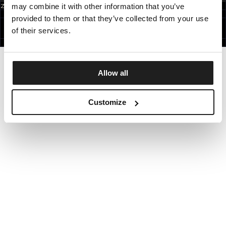
may combine it with other information that you’ve
Zapisując się do newslettera akceptujesz
politykę prywatności.
POLAND
provided to them or that they’ve collected from your use
©1997 - 2026 PITBULL WSZELKIE PRAWA ZASTRZEŻONE.
SITE CREDITS
of their services.
IDŹ DO GÓRY
Allow all
Customize